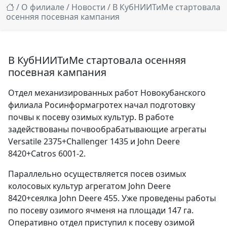
/
О филиале
/
Новости
/ В КубНИИТиМе стартовала
осенняя посевная кампания
В КубНИИТиМе стартовала осенняя
посевная кампания
Отдел механизированных работ Новокубанского
филиала Росинформагротех начал подготовку
почвы к посеву озимых культур. В работе
задействованы почвообрабатывающие агрегаты
Versatile 2375+Challenger 1435 и John Deerе
8420+Catros 6001-2.
Параллельно осуществляется посев озимых
колосовых культур агрегатом John Deerе
8420+сеялка John Deerе 455. Уже проведены работы
по посеву озимого ячменя на площади 147 га.
Оперативно отдел приступил к посеву озимой