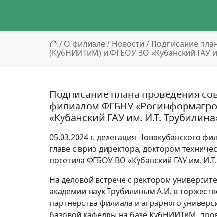
/
О филиале
/
Новости
/ Подписание пла
(КубНИИТиМ) и ФГБОУ ВО «Кубанский ГАУ им
Подписание плана проведения со
филиалом ФГБНУ «Росинформагро
«Кубанский ГАУ им. И.Т. Трубилина
05.03.2024 г. делегация Новокубанского 
главе с врио директора, доктором техничес
посетила ФГБОУ ВО «Кубанский ГАУ им. И.Т.
На деловой встрече с ректором университ
академии наук Трубилиным А.И. в торжест
партнерства филиала и аграрного универси
базовой кафедры на базе КубНИИТиМ, пров