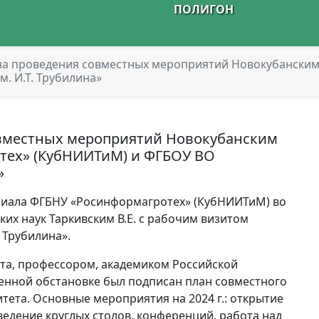
ПОЛИГОН
на проведения совместных мероприятий Новокубански
. И.Т. Трубилина»
вместных мероприятий Новокубанским
тех» (КубНИИТиМ) и ФГБОУ ВО
»
филиала ФГБНУ «Росинформагротех» (КубНИИТиМ) во
ких наук Таркивским В.Е. с рабочим визитом
 Трубилина».
ета, профессором, академиком Российской
венной обстановке был подписан план совместного
тета. Основные мероприятия на 2024 г.: открытие
едение круглых столов, конференций, работа над