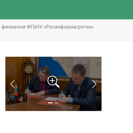
м филиалом ФГБНУ «Росинформагротех»
Назад
Вперёд